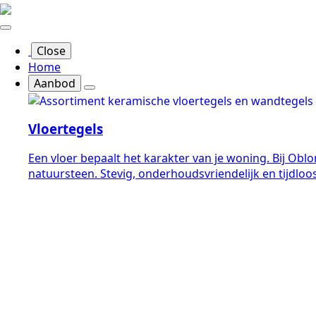
Close
Home
Aanbod
Vloertegels
Een vloer bepaalt het karakter van je woning. Bij Obl
natuursteen. Stevig, onderhoudsvriendelijk en tijdloo